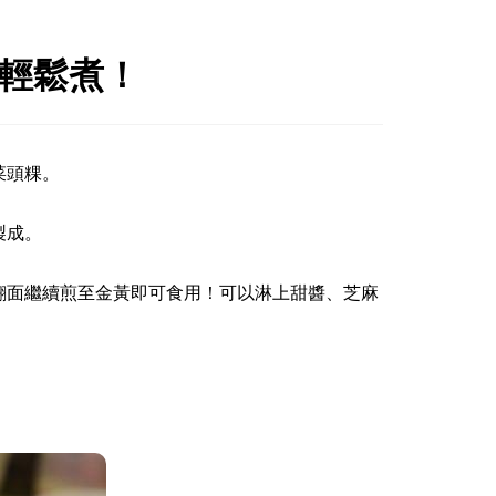
以輕鬆煮！
粿。 

。 

翻面繼續煎至金黃即可食用！可以淋上甜醬、芝麻