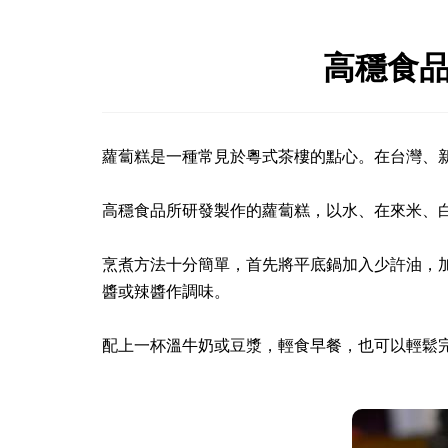
高穩食品
蘿蔔糕是一種常見於粵式茶樓的點心。在台灣、新
高穩食品所研發製作的蘿蔔糕，以水、在來米、白
烹煮方法十分簡單，首先將平底鍋加入少許油，
醬或辣醬作調味。 

配上一杯溫牛奶或豆漿，輕食早餐，也可以輕鬆