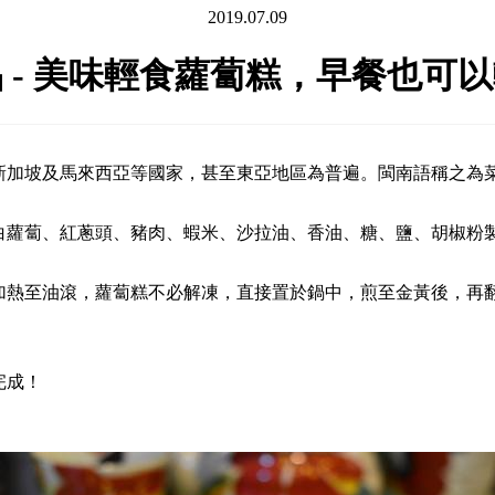
2019.07.09
 - 美味輕食蘿蔔糕，早餐也可
加坡及馬來西亞等國家，甚至東亞地區為普遍。閩南語稱之為菜頭
蘿蔔、紅蔥頭、豬肉、蝦米、沙拉油、香油、糖、鹽、胡椒粉製成
加熱至油滾，蘿蔔糕不必解凍，直接置於鍋中，煎至金黃後，再
完成！