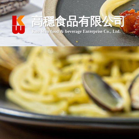
高穩食品有限公司
Kao Wen food & beverage Enterprise Co., Ltd.